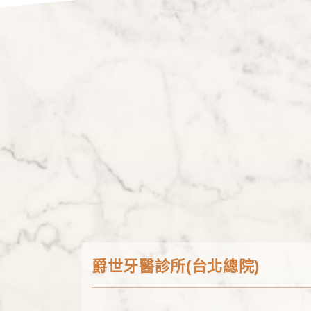
爵世牙醫診所(台北總院)