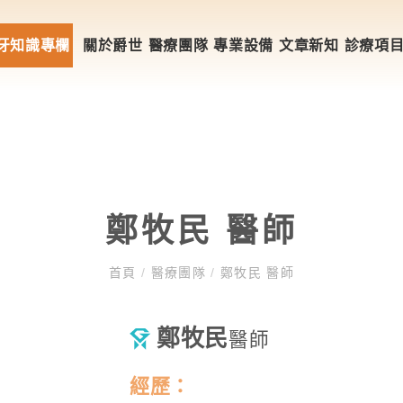
牙知識專欄
關於爵世
醫療團隊
專業設備
文章新知
診療項
鄭牧民 醫師
首頁
/
醫療團隊
/
鄭牧民 醫師
鄭牧民
醫師
經歷：