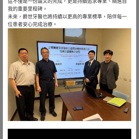
這不僅是一份論文的完成，更是持續追求專業、精進自
一、爵世台北中山冷光牙齒美白．專業療程給您亮
我的重要里程碑。
麗笑容
未來，爵世牙醫也將持續以更高的專業標準，陪伴每一
位患者安心完成治療。
(一)冷光美白治療之前－
(二)冷光美白治療之後－
二、台北中山牙齒美白選爵世．燦爛微笑更有保障
爵世台北中山冷光牙齒美白．專業療
程給您亮麗笑容