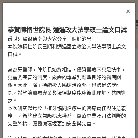
×
恭賀陳柄世院長 通過政大法學碩士論文口試
爵世牙醫很榮幸與大家分享一個好消息！
本院陳柄世院長已順利通過國立政治大學法學碩士論文
口試。
身為牙醫師，陳院長始終相信，優質醫療不只是技術，
更需要完善的制度、嚴謹的專業判斷與良好的醫病關
係。因此，除了持續投入臨床治療外，也跨足法學研
究，希望讓醫療專業與法律制度能夠彼此理解、共同進
冷光美白
步。
本次研究聚焦於「植牙協同治療中的醫療責任與注意義
首頁
/
診療項目
/
冷光美白
務」，希望建立兼顧病患權益、醫療專業及司法判斷的
完整架構，讓醫療環境更加安全與完善。
目錄