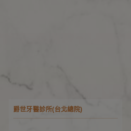
爵世牙醫診所(台北總院)